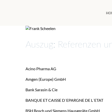
HO
Auszug: Referenzen u
Acino Pharma AG
Amgen (Europe) GmbH
Bank Sarasin & Cie
BANQUE ET CAISSE D´EPARGNE DE L´ETAT
BSH Bosch und Siemens Hausgeräte GmbH